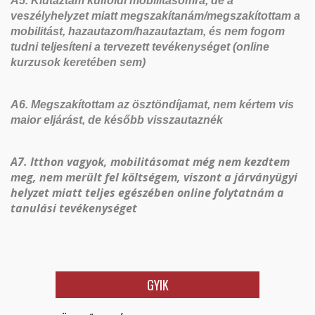
A5. Kiutaztam külföldi mobilitásomra, de a
veszélyhelyzet miatt megszakítanám/megszakítottam a
mobilitást, hazautazom/hazautaztam, és nem fogom
tudni teljesíteni a tervezett tevékenységet (online
kurzusok keretében sem)
A6. Megszakítottam az ösztöndíjamat, nem kértem vis
maior eljárást, de később visszautaznék
A7. Itthon vagyok, mobilitásomat még nem kezdtem
meg, nem merült fel költségem, viszont a járványügyi
helyzet miatt teljes egészében online folytatnám a
tanulási tevékenységet
GYIK