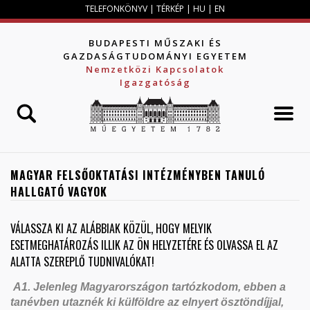
Jump to navigation
TELEFONKÖNYV
|
TÉRKÉP
|
HU
|
EN
BUDAPESTI MŰSZAKI ÉS
GAZDASÁGTUDOMÁNYI EGYETEM
Nemzetközi Kapcsolatok
Igazgatóság
MAGYAR FELSŐOKTATÁSI INTÉZMÉNYBEN TANULÓ
HALLGATÓ VAGYOK
VÁLASSZA KI AZ ALÁBBIAK KÖZÜL, HOGY MELYIK
ESETMEGHATÁROZÁS ILLIK AZ ÖN HELYZETÉRE ÉS OLVASSA EL AZ
ALATTA SZEREPLŐ TUDNIVALÓKAT!
A1. Jelenleg Magyarországon tartózkodom, ebben a
tanévben utaznék ki külföldre az elnyert ösztöndíjjal,