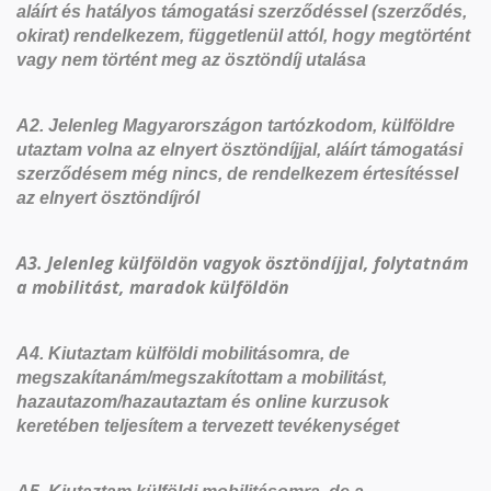
aláírt és hatályos támogatási szerződéssel (szerződés,
okirat) rendelkezem, függetlenül attól, hogy megtörtént
vagy nem történt meg az ösztöndíj utalása
A2. Jelenleg Magyarországon tartózkodom, külföldre
utaztam volna az elnyert ösztöndíjjal, aláírt támogatási
szerződésem még nincs, de rendelkezem értesítéssel
az elnyert ösztöndíjról
A3. Jelenleg külföldön vagyok ösztöndíjjal, folytatnám
a mobilitást, maradok külföldön
A4. Kiutaztam külföldi mobilitásomra, de
megszakítanám/megszakítottam a mobilitást,
hazautazom/hazautaztam és online kurzusok
keretében teljesítem a tervezett tevékenységet