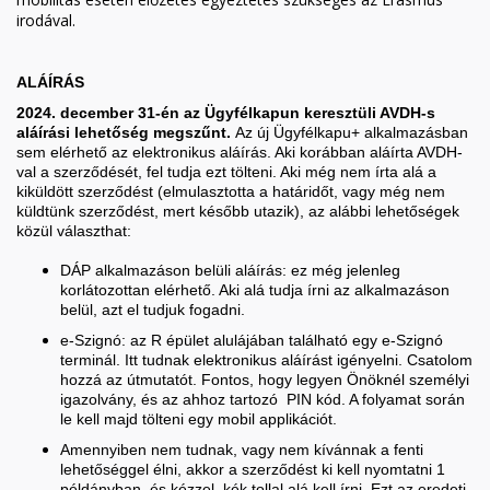
irodával.
ALÁÍRÁS
2024. december 31-én az Ügyfélkapun keresztüli AVDH-s
aláírási lehetőség megszűnt.
Az új Ügyfélkapu+ alkalmazásban
sem elérhető az elektronikus aláírás. Aki korábban aláírta AVDH-
val a szerződését, fel tudja ezt tölteni. Aki még nem írta alá a
kiküldött szerződést (elmulasztotta a határidőt, vagy még nem
küldtünk szerződést, mert később utazik), az alábbi lehetőségek
közül választhat:
DÁP alkalmazáson belüli aláírás: ez még jelenleg
korlátozottan elérhető. Aki alá tudja írni az alkalmazáson
belül, azt el tudjuk fogadni.
e-Szignó: az R épület alulájában található egy e-Szignó
terminál. Itt tudnak elektronikus aláírást igényelni. Csatolom
hozzá az útmutatót. Fontos, hogy legyen Önöknél személyi
igazolvány, és az ahhoz tartozó PIN kód. A folyamat során
le kell majd tölteni egy mobil applikációt.
Amennyiben nem tudnak, vagy nem kívánnak a fenti
lehetőséggel élni, akkor a szerződést ki kell nyomtatni 1
példányban, és kézzel, kék tollal alá kell írni. Ezt az eredeti,