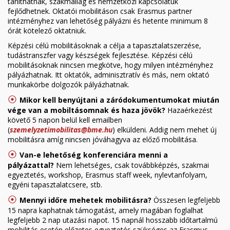
taníthatnak, szakmailag és nemzetközi kapcsolatuk
fejlődhetnek. Oktatói mobilitáson csak Erasmus partner
intézményhez van lehetőség pályázni és hetente minimum 8
órát kötelező oktatniuk.
Képzési célú mobilitásoknak a célja a tapasztalatszerzése,
tudástranszfer vagy készségek fejlesztése. Képzési célú
mobilitásoknak nincsen megkötve, hogy milyen intézményhez
pályázhatnak. Itt oktatók, adminisztratív és más, nem oktató
munkakörbe dolgozók pályázhatnak.
⦿
Mikor kell benyújtani a záródokumentumokat miután
vége van a mobiltásomnak és haza jövök?
Hazaérkezést
követő 5 napon belül kell emailben
(
szemelyzetimobilitas@bme.hu
) elküldeni. Addig nem mehet új
mobilitásra amíg nincsen jóváhagyva az előző mobilitása.
⦿
Van-e lehetőség konferenciára menni a
pályázattal?
Nem lehetséges, csak továbbképzés, szakmai
egyeztetés, workshop, Erasmus staff week, nylevtanfolyam,
egyéni tapasztalatcsere, stb.
⦿
Mennyi időre mehetek mobilitásra?
Összesen legfeljebb
15 napra kaphatnak támogatást, amely magában foglalhat
legfeljebb 2 nap utazási napot. 15 napnál hosszabb időtartalmú
mobilitás esetén előzetes egyeztetés szükséges az Erasmus