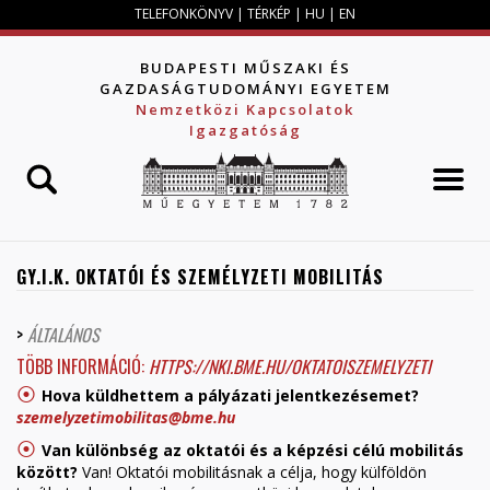
Jump to navigation
TELEFONKÖNYV
|
TÉRKÉP
|
HU
|
EN
BUDAPESTI MŰSZAKI ÉS
GAZDASÁGTUDOMÁNYI EGYETEM
Nemzetközi Kapcsolatok
Igazgatóság
GY.I.K. OKTATÓI ÉS SZEMÉLYZETI MOBILITÁS
>
ÁLTALÁNOS
TÖBB INFORMÁCIÓ:
HTTPS://NKI.BME.HU/OKTATOISZEMELYZETI
⦿
Hova küldhettem a pályázati jelentkezésemet?
szemelyzetimobilitas@bme.hu
⦿
Van különbség az oktatói és a képzési célú mobilitás
között?
Van! Oktatói mobilitásnak a célja, hogy külföldön