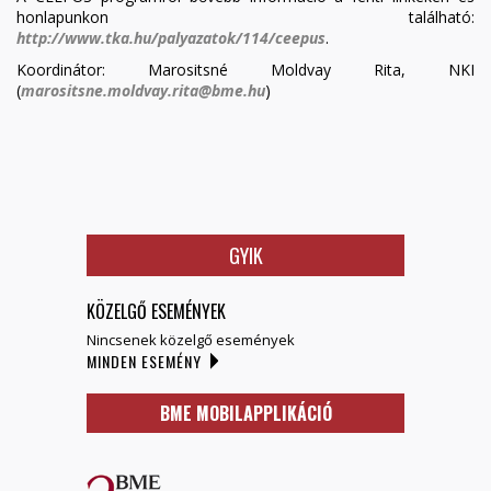
honlapunkon található:
http://www.tka.hu/palyazatok/114/ceepus
.
Koordinátor: Marositsné Moldvay Rita, NKI
(
marositsne.moldvay.rita@bme.hu
)
GYIK
KÖZELGŐ ESEMÉNYEK
Nincsenek közelgő események
MINDEN ESEMÉNY
BME MOBILAPPLIKÁCIÓ