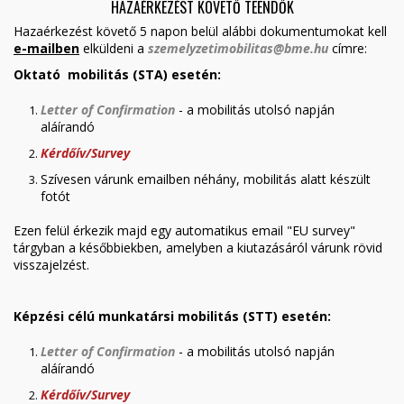
HAZAÉRKEZÉST KÖVETŐ TEENDŐK
Hazaérkezést követő 5 napon belül alábbi dokumentumokat kell
e-mailben
elküldeni a
szemelyzetimobilitas@bme.hu
címre:
Oktató mobilitás (STA) esetén:
Letter of Confirmation
- a mobilitás utolsó napján
aláírandó
Kérdőív/Survey
Szívesen várunk emailben néhány, mobilitás alatt készült
fotót
Ezen felül érkezik majd egy automatikus email "EU survey"
tárgyban a későbbiekben, amelyben a kiutazásáról várunk rövid
visszajelzést.
Képzési célú munkatársi mobilitás (STT) esetén:
Letter of Confirmation
- a mobilitás utolsó napján
aláírandó
Kérdőív/Survey