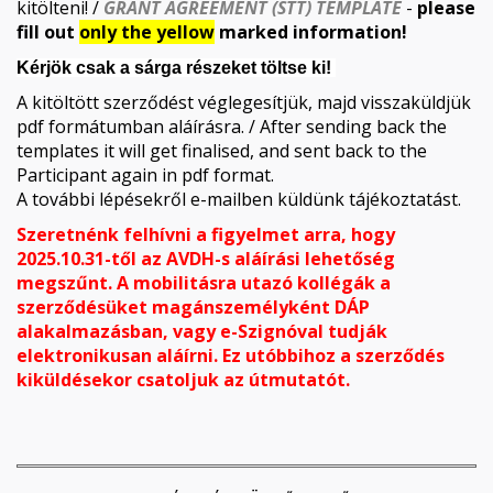
kitölteni! /
GRANT AGREEMENT (STT) TEMPLATE
-
please
fill out
only the yellow
marked information!
Kérjök csak a sárga részeket töltse ki!
A kitöltött szerződést véglegesítjük, majd visszaküldjük
pdf formátumban aláírásra. / After sending back the
templates it will get finalised, and sent back to the
Participant again in pdf format.
A további lépésekről e-mailben küldünk tájékoztatást.
Szeretnénk felhívni a figyelmet arra, hogy
2025.10.31-től az AVDH-s aláírási lehetőség
megszűnt. A mobilitásra utazó kollégák a
szerződésüket magánszemélyként DÁP
alakalmazásban, vagy e-Szignóval tudják
elektronikusan aláírni. Ez utóbbihoz a szerződés
kiküldésekor csatoljuk az útmutatót.