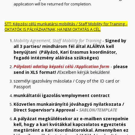
application will be returned for completion.
STT: Képzési célú munkatársi mobilitás / Staff Mobility for Training: -
OKTATÓK IS PÁLYÁZHATNAK, HA NEM OKTATÁS A CÉL.
Mobility Agreement, Staff Mobility for Training
-
Signed by
all 3 parties/
mindhárom fél által ALÁÍRVA kell
benyújtani (Pályázó, Kari Erasmus koordinátor,
fogadó intézmény aláírása szükséges)
Pályázati adatlap képzési célú /Application form
-
please
send in XLS format! /
Excelben kérjük beküldeni!
személyi igazolvány másolata / Copy of the ID card or
Passport
munkáltatói igazolás
/
employment contract
Közvetlen munkairányító jóváhagyó nyilatkozata /
Direct Supervisor's Approval -
SABLON/TEMPLATE
A pályázat megküldésekor az e-mailben szerepelnie
kell, hogy a kari kvótákkal kapcsolatos egyeztetés
megtörtént a Kari Koordinátorokkal. Amennyiben ez