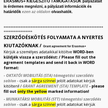
ERASMUS+ KIEGÉSZÍTŐ TÁMOGATÁSOK pályázatait
is érdemes megnézni, a pályázati információk és
határidők
ezen az oldalon
olvashatók.
***********************************************************
*****************
SZERZŐDÉSKÖTÉS FOLYAMATA A NYERTES
KIUTAZÓKNAK /
Grant agreement for Erasmus+
Kérjük a személyes adataikkal kitöltve
WORD-ben
küldjék vissza a szerződést: / Please fill out the
agrement templates and send it back in WORD
format:
-
OKTATÓI MOBILITÁS (STA) támogatási szerződés
sablon
- csak a
sárga színnel
jelölt adatokat kérjük
kitölteni! /
GRANT AGREEMENT (STA) TEMPLATE
- please
fill out
only the yellow
marked information!
-
MUNKATÁRSI MOBILITÁS (STT) támogatási szerződés
sablon
-
csak a
sárga színnel
jelölt adatokat kérjük