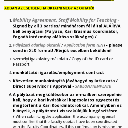
ABBAN AZ ESETBEN,
HA OKTATNI MEGY AZ OKTATÓ!
Mobility Agreement, Staff Mobility for Teaching
-
Signed by all 3 parties/
mindhárom fél által ALÁÍRVA
kell benyújtani (Pályázó, Kari Erasmus koordinátor,
fogadó intézmény aláírása szükséges) /
Pályázati adatlap oktatói
/
Application form (EN
) - please
send in XLS format! /Kérjük excelben beküldeni!
személyi igazolvány másolata / Copy of the ID card or
Passport
munkáltatói igazolás
/
employment contract
Közvetlen munkairányító jóváhagyó nyilatkozata /
Direct Supervisor's Approval -
SABLON/TEMPLATE
A pályázat megküldésekor az e-mailben szerepelnie
kell, hogy a kari kvótákkal kapcsolatos egyeztetés
megtörtént a Kari Koordinátorokkal. Amennyiben ez
hiányzik, a pályázatot visszaküldjük kiegészítésre.
/
When submitting the application, the accompanying email
must confirm that the faculty quotas have been coordinated
with the Faculty Coordinators. If this confirmation is missing, the