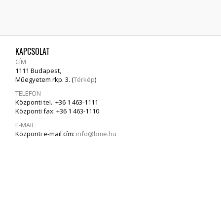
KAPCSOLAT
CÍM
1111 Budapest,
Műegyetem rkp. 3. (
Térkép
)
TELEFON
Központi tel.: +36 1 463-1111
Központi fax: +36 1 463-1110
E-MAIL
Központi e-mail cím:
info@bme.hu