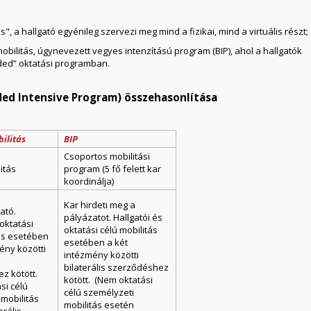
", a hallgató egyénileg szervezi meg mind a fizikai, mind a virtuális részt;
bilitás, úgynevezett vegyes intenzítású program (BIP), ahol a hallgatók
ded” oktatási programban.
ded Intensive Program) összehasonlítása
ilitás
BIP
Csoportos mobilitási
itás
program (5 fő felett kar
koordinálja)
Kar hirdeti meg a
ató.
pályázatot. Hallgatói és
 oktatási
oktatási célú mobilitás
tás esetében
esetében a két
ény közötti
intézmény közötti
bilaterális szerződéshez
z kötött.
kötött. (Nem oktatási
si célú
célú személyzeti
mobilitás
mobilitás esetén