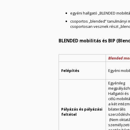
egyéni hallgató „BLENDED mobilitás
csoportos „blended” tanulmányi mo
csoportosan vesznek részt „blen
BLENDED mobilitás és BIP (Blen
Blended mob
Felépítés
Egyéni mobil
Egyénileg
megpályázh
Hallgatói és
célú mobili
a két intézm
Pályázás és pályázási
bilaterális
feltétel
szerződéshe
(Nem oktatá
személyzeti 