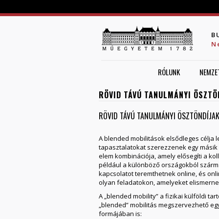
B
N
RÓLUNK
NEMZE
RÖVID TÁVÚ TANULMÁNYI ÖSZTÖ
RÖVID TÁVÚ TANULMÁNYI ÖSZTÖNDÍJA
A blended mobilitások elsődleges célja l
tapasztalatokat szerezzenek egy másik eu
elem kombinációja, amely elősegíti a kol
például a különböző országokból szárm
kapcsolatot teremthetnek online, és on
olyan feladatokon, amelyeket elismerne
A „blended mobility” a fizikai külföldi
„blended” mobilitás megszervezhető egy
formájában is: