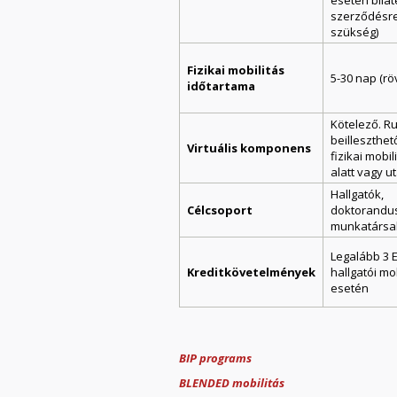
esetén bilat
szerződésre
szükség)
Fizikai mobilitás
5-30 nap (röv
időtartama
Kötelező. R
beilleszthet
Virtuális komponens
fizikai mobili
alatt vagy u
Hallgatók,
Célcsoport
doktorandu
munkatársa
Legalább 3 
Kreditkövetelmények
hallgatói mo
esetén
BIP programs
BLENDED mobilitás