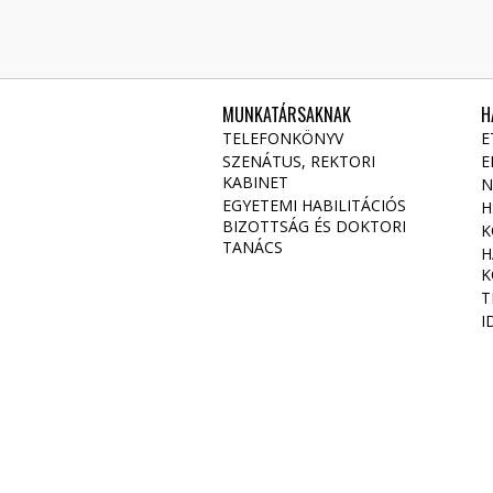
MUNKATÁRSAKNAK
H
TELEFONKÖNYV
E
SZENÁTUS, REKTORI
E
KABINET
N
EGYETEMI HABILITÁCIÓS
H
BIZOTTSÁG ÉS DOKTORI
K
TANÁCS
H
K
T
I