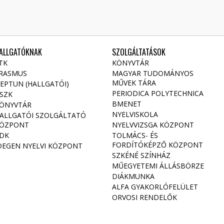
ALLGATÓKNAK
SZOLGÁLTATÁSOK
TK
KÖNYVTÁR
RASMUS
MAGYAR TUDOMÁNYOS
MŰVEK TÁRA
EPTUN (HALLGATÓI)
PERIODICA POLYTECHNICA
SZK
BMENET
ÖNYVTÁR
NYELVISKOLA
ALLGATÓI SZOLGÁLTATÓ
ÖZPONT
NYELVVIZSGA KÖZPONT
DK
TOLMÁCS- ÉS
FORDÍTÓKÉPZŐ KÖZPONT
DEGEN NYELVI KÖZPONT
SZKÉNÉ SZÍNHÁZ
MŰEGYETEMI ÁLLÁSBÖRZE
DIÁKMUNKA
ALFA GYAKORLÓFELÜLET
ORVOSI RENDELŐK