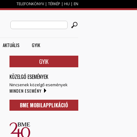
TELEFONKÖNYV
|
TÉRKÉP
|
HU
|
EN
M
KERESÉS ŰRLAP
Search this site
AKTUÁLIS
GYIK
GYIK
KÖZELGŐ ESEMÉNYEK
Nincsenek közelgő események
MINDEN ESEMÉNY
BME MOBILAPPLIKÁCIÓ