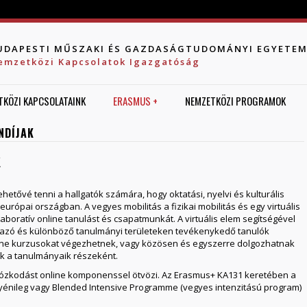
Jump to navigation
UDAPESTI MŰSZAKI ÉS GAZDASÁGTUDOMÁNYI EGYETE
emzetközi Kapcsolatok Igazgatóság
TKÖZI KAPCSOLATAINK
ERASMUS +
NEMZETKÖZI PROGRAMOK
NDÍJAK
K
ehetővé tenni a hallgatók számára, hogy oktatási, nyelvi és kulturális
rópai országban. A vegyes mobilitás a fizikai mobilitás és egy virtuális
laboratív online tanulást és csapatmunkát. A virtuális elem segítségével
azó és különböző tanulmányi területeken tevékenykedő tanulók
line kurzusokat végezhetnek, vagy közösen és egyszerre dolgozhatnak
k a tanulmányaik részeként.
 tartózkodást online komponenssel ötvözi. Az Erasmus+ KA131 keretében a
énileg vagy Blended Intensive Programme (vegyes intenzitású program)