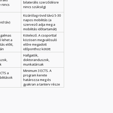
erális
bilaterális szerződésre
 nincs
nincs szükség)
Kizárólag rövid távú 5-30
napos mobilitás (a
id táv)
szervező adja meg a
mobilitás időtartamát)
ugalmas
Kötelező. A csoporttal
ő lehet a
közösen megvalósuló
tás előtt,
előre megadott
tán
időponthoz kötött
Hallgatók,
szok,
doktoranduszok,
k
munkatársak
Minimum 3 ECTS. A
ECTS a
program kerete
bilitások
határozza meg és
gyakran a tanterv része