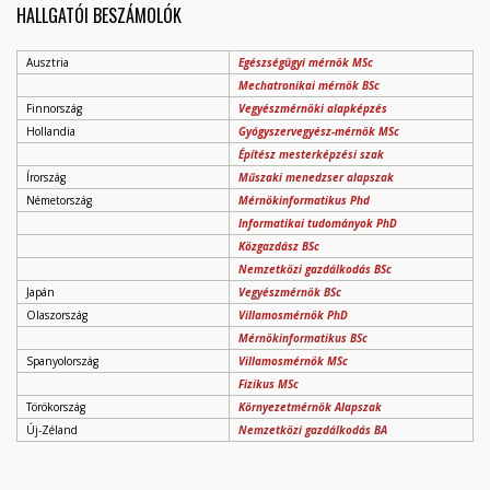
HALLGATÓI BESZÁMOLÓK
Ausztria
Egészségügyi mérnök MSc
Mechatronikai mérnök BSc
Finnország
Vegyészmérnöki alapképzés
Hollandia
Gyógyszervegyész-mérnök MSc
Építész mesterképzési szak
Írország
Műszaki menedzser alapszak
Németország
Mérnökinformatikus Phd
Informatikai tudományok PhD
Közgazdász BSc
Nemzetközi gazdálkodás BSc
Japán
Vegyészmérnök BSc
Olaszország
Villamosmérnök PhD
Mérnökinformatikus BSc
Spanyolország
Villamosmérnök MSc
Fizikus MSc
Törökország
Környezetmérnök Alapszak
Új-Zéland
Nemzetközi gazdálkodás BA