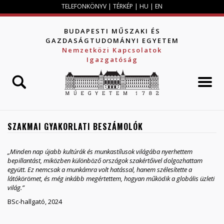
Jump to navigation
TELEFONKÖNYV
|
TÉRKÉP
|
HU
|
EN
BUDAPESTI MŰSZAKI ÉS
GAZDASÁGTUDOMÁNYI EGYETEM
Nemzetközi Kapcsolatok
Igazgatóság
SZAKMAI GYAKORLATI BESZÁMOLÓK
„
Minden nap újabb kultúrák és munkastílusok világába nyerhettem
bepillantást, miközben különböző országok szakértőivel dolgozhattam
együtt. Ez nemcsak a munkámra volt hatással, hanem szélesítette a
látókörömet, és még inkább megértettem, hogyan működik a globális üzleti
világ.”
BSc-hallgató, 2024