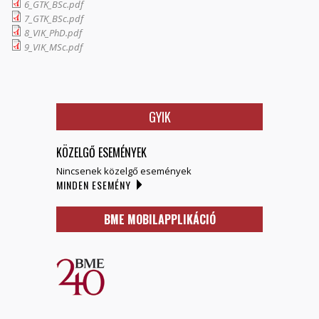
6_GTK_BSc.pdf
7_GTK_BSc.pdf
8_VIK_PhD.pdf
9_VIK_MSc.pdf
GYIK
KÖZELGŐ ESEMÉNYEK
Nincsenek közelgő események
MINDEN ESEMÉNY
BME MOBILAPPLIKÁCIÓ