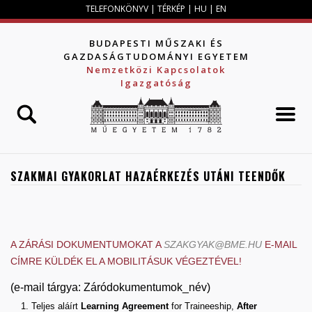
Jump to navigation
TELEFONKÖNYV
|
TÉRKÉP
|
HU
|
EN
BUDAPESTI MŰSZAKI ÉS
GAZDASÁGTUDOMÁNYI EGYETEM
Nemzetközi Kapcsolatok
Igazgatóság
SZAKMAI GYAKORLAT HAZAÉRKEZÉS UTÁNI TEENDŐK
A ZÁRÁSI DOKUMENTUMOKAT A
SZAKGYAK@BME.HU
E-MAIL
CÍMRE KÜLDÉK EL A MOBILITÁSUK VÉGEZTÉVEL!
(e-mail tárgya: Záródokumentumok_név)
Teljes aláírt
Learning Agreement
for Traineeship,
After