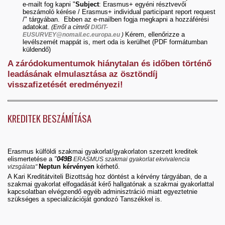
e-mailt fog kapni "
Subject
: Erasmus+ egyéni résztvevői
beszámoló kérése / Erasmus+ individual participant report request
/" tárgyában. Ebben az e-mailben fogja megkapni a hozzáférési
adatokat.
(Erről a címről
DIGIT-
Kérem, ellenőrizze a
EUSURVEY@nomail.ec.europa.eu
)
levélszemét mappát is, mert oda is kerülhet (PDF formátumban
küldendő)
A záródokumentumok hiánytalan és időben történő
leadásának elmulasztása az ösztöndíj
visszafizetését eredményezi!
KREDITEK BESZÁMÍTÁSA
Erasmus külföldi szakmai gyakorlat/gyakorlaton szerzett kreditek
elismertetése a
"
049B
ERASMUS szakmai gyakorlat ekvivalencia
Neptun kérvényen
kérhető.
vizsgálata"
A Kari Kreditátviteli Bizottság hoz döntést a kérvény tárgyában, de a
szakmai gyakorlat elfogadását kérő hallgatónak a szakmai gyakorlattal
kapcsolatban elvégzendő egyéb adminisztráció miatt egyeztetnie
szükséges a specializációját gondozó Tanszékkel is.