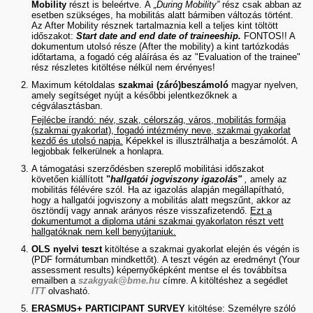
Mobility
részt is beleértve. A
„During Mobility”
rész csak abban az
esetben szükséges, ha mobilitás alatt bármiben változás történt.
Az After Mobility résznek tartalmaznia kell a teljes kint töltött
időszakot:
Start date and end date of traineeship.
FONTOS!! A
dokumentum utolsó része (After the mobility) a kint tartózkodás
időtartama, a fogadó cég aláírása és az "Evaluation of the trainee"
rész részletes kitöltése nélkül nem érvényes!
Maximum kétoldalas
szakmai (záró)beszámoló
magyar nyelven,
amely segítséget nyújt a későbbi jelentkezőknek a
cégválasztásban.
Fejlécbe írandó: név, szak, célország, város, mobilitás formája
(szakmai gyakorlat), fogadó intézmény neve, szakmai gyakorlat
kezdő és utolsó napja.
Képekkel is illusztrálhatja a beszámolót. A
legjobbak felkerülnek a honlapra.
A támogatási szerződésben szereplő mobilitási időszakot
követően kiállított
"
hallgatói jogviszony igazolás"
,
amely az
mobilitás félévére szól. Ha az igazolás alapján megállapítható,
hogy a hallgatói jogviszony a mobilitás alatt megszűnt, akkor az
ösztöndíj vagy annak arányos része visszafizetendő.
Ezt a
dokumentumot a diploma utáni szakmai gyakorlaton részt vett
hallgatóknak nem kell benyújtaniuk.
OLS nyelvi teszt
kitöltése a szakmai gyakorlat elején és végén is
(PDF formátumban mindkettőt). A teszt végén az eredményt (Your
assessment results) képernyőképként mentse el és továbbítsa
emailben a
szakgyak@bme.hu
címre. A kitöltéshez a segédlet
ITT
olvasható.
ERASMUS+ PARTICIPANT SURVEY
kitöltése: Személyre szóló