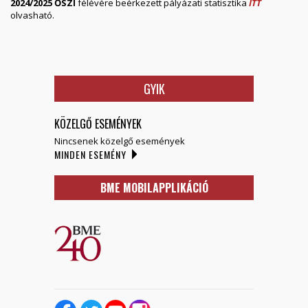
2024/2025 ŐSZI
félévére beérkezett pályázati statisztika
ITT
olvasható.
GYIK
KÖZELGŐ ESEMÉNYEK
Nincsenek közelgő események
MINDEN ESEMÉNY
BME MOBILAPPLIKÁCIÓ