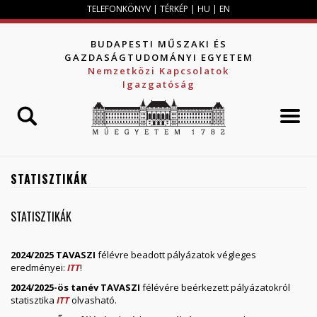
Jump to navigation
TELEFONKÖNYV
|
TÉRKÉP
|
HU
|
EN
BUDAPESTI MŰSZAKI ÉS
GAZDASÁGTUDOMÁNYI EGYETEM
Nemzetközi Kapcsolatok
Igazgatóság
STATISZTIKÁK
STATISZTIKÁK
2024/2025 TAVASZI
félévre beadott pályázatok végleges
eredményei:
ITT
!
2024/2025-ös tanév TAVASZI
félévére beérkezett pályázatokról
statisztika
ITT
olvasható.