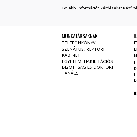
További információt, kérdéseket Bánfiné
MUNKATÁRSAKNAK
H
TELEFONKÖNYV
E
SZENÁTUS, REKTORI
E
KABINET
N
EGYETEMI HABILITÁCIÓS
H
BIZOTTSÁG ÉS DOKTORI
K
TANÁCS
H
K
T
I