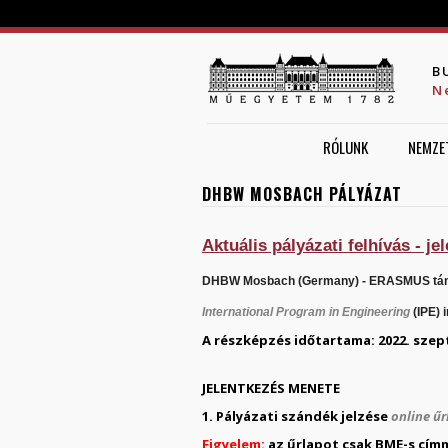
B
N
RÓLUNK
NEMZE
DHBW MOSBACH PÁLYÁZAT
Aktuális p
ályázati felhívás - j
DHBW Mosbach (Germany) - ERASMUS támo
International Program in Engineering
(IPE) 
A részképzés időtartama: 2022.
szep
JELENTKEZÉS MENETE
1. Pályázati szándék jelzése
online űr
Figyelem:
az űrlapot csak BME-s címm