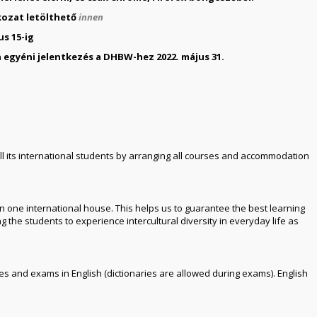
kozat letölthető
innen
us 15-ig
egyéni jelentkezés a DHBW-hez 2022. május 31.
ll its international students by arranging all courses and accommodation
e in one international house. This helps us to guarantee the best learning
the students to experience intercultural diversity in everyday life as
ures and exams in English (dictionaries are allowed during exams). English