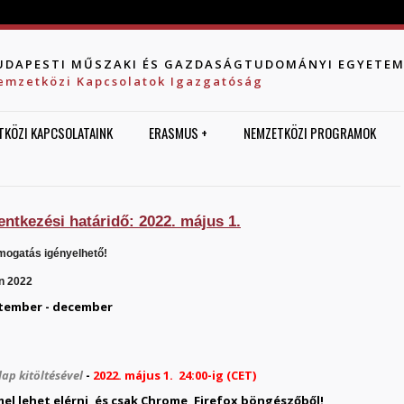
Jump to navigation
UDAPESTI MŰSZAKI ÉS GAZDASÁGTUDOMÁNYI EGYETE
emzetközi Kapcsolatok Igazgatóság
TKÖZI KAPCSOLATAINK
ERASMUS +
NEMZETKÖZI PROGRAMOK
elentkezési határidő: 2022. május 1.
gatás igényelhető!
in 2022
tember - december
lap kitöltésével
-
2022. május 1. 24:00-ig (CET)
el lehet elérni, és csak Chrome, Firefox böngészőből!