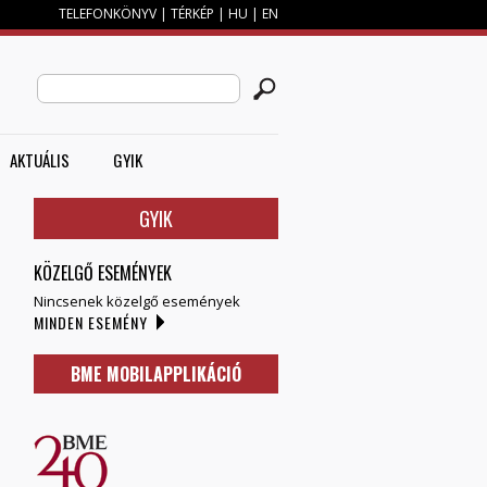
TELEFONKÖNYV
|
TÉRKÉP
|
HU
|
EN
M
KERESÉS ŰRLAP
Search this site
AKTUÁLIS
GYIK
GYIK
KÖZELGŐ ESEMÉNYEK
Nincsenek közelgő események
MINDEN ESEMÉNY
BME MOBILAPPLIKÁCIÓ