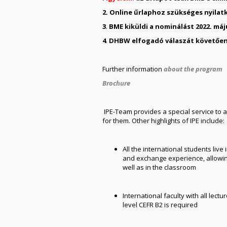
2. Online űrlaphoz szükséges nyilat
3
.
BME kiküldi a nominálást 2022. máj
4
.
DHBW elfogadó válaszát követően 
Further information
about the program
Brochure
IPE-Team provides a special service to a
for them. Other highlights of IPE include:
All the international students liv
and exchange experience, allowing 
well as in the classroom
International faculty with all lect
level CEFR B2 is required