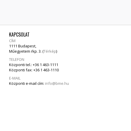
KAPCSOLAT
CÍM
1111 Budapest,
Műegyetem rkp. 3. (
Térkép
)
TELEFON
Központi tel.: +36 1 463-1111
Központi fax: +36 1 463-1110
E-MAIL
Központi e-mail cím:
info@bme.hu