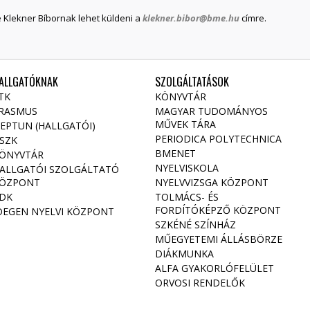
 Klekner Bíbornak lehet küldeni a
klekner.bibor@bme.hu
címre.
ALLGATÓKNAK
SZOLGÁLTATÁSOK
TK
KÖNYVTÁR
RASMUS
MAGYAR TUDOMÁNYOS
MŰVEK TÁRA
EPTUN (HALLGATÓI)
PERIODICA POLYTECHNICA
SZK
BMENET
ÖNYVTÁR
NYELVISKOLA
ALLGATÓI SZOLGÁLTATÓ
ÖZPONT
NYELVVIZSGA KÖZPONT
DK
TOLMÁCS- ÉS
FORDÍTÓKÉPZŐ KÖZPONT
DEGEN NYELVI KÖZPONT
SZKÉNÉ SZÍNHÁZ
MŰEGYETEMI ÁLLÁSBÖRZE
DIÁKMUNKA
ALFA GYAKORLÓFELÜLET
ORVOSI RENDELŐK