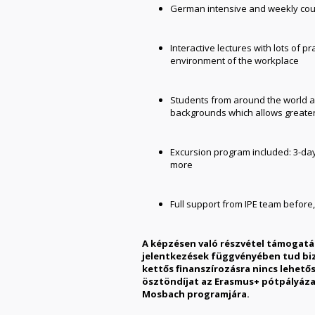
German intensive and weekly cour
Interactive lectures with lots of 
environment of the workplace
Students from around the world a
backgrounds which allows greate
Excursion program included: 3-day
more
Full support from IPE team before
A képzésen való részvétel támogatá
jelentkezések függvényében tud bizt
kettős finanszírozásra nincs lehetős
ösztöndíjat az Erasmus+ pótpályáza
Mosbach programjára.