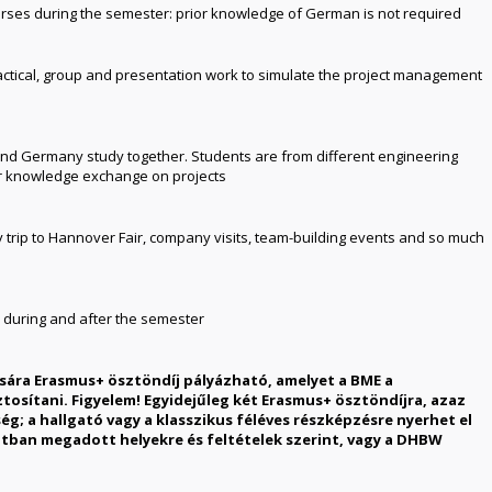
ses during the semester: prior knowledge of German is not required
practical, group and presentation work to simulate the project management
nd Germany study together. Students are from different engineering
r knowledge exchange on projects
 trip to Hannover Fair, company visits, team-building events and so much
, during and after the semester
sára Erasmus+ ösztöndíj pályázható, amelyet a BME a
osítani. Figyelem! Egyidejűleg két Erasmus+ ösztöndíjra, azaz
ég; a hallgató vagy a klasszikus féléves részképzésre nyerhet el
tban megadott helyekre és feltételek szerint, vagy a DHBW