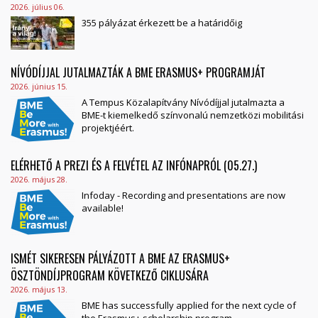
2026. július 06.
355 pályázat érkezett be a határidőig
NÍVÓDÍJJAL JUTALMAZTÁK A BME ERASMUS+ PROGRAMJÁT
2026. június 15.
A Tempus Közalapítvány Nívódíjjal jutalmazta a
BME-t kiemelkedő színvonalú nemzetközi mobilitási
projektjéért.
ELÉRHETŐ A PREZI ÉS A FELVÉTEL AZ INFÓNAPRÓL (05.27.)
2026. május 28.
Infoday - Recording and presentations are now
available!
ISMÉT SIKERESEN PÁLYÁZOTT A BME AZ ERASMUS+
ÖSZTÖNDÍJPROGRAM KÖVETKEZŐ CIKLUSÁRA
2026. május 13.
BME has successfully applied for the next cycle of
the Erasmus+ scholarship program