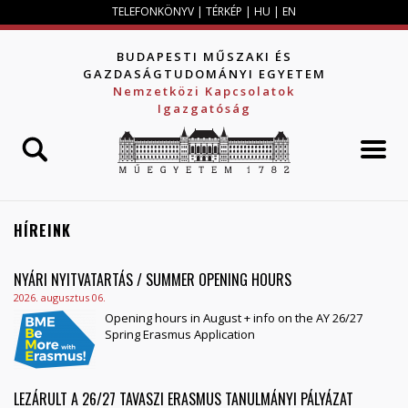
Jump to navigation
TELEFONKÖNYV
|
TÉRKÉP
|
HU
|
EN
BUDAPESTI MŰSZAKI ÉS
GAZDASÁGTUDOMÁNYI EGYETEM
Nemzetközi Kapcsolatok
Igazgatóság
HÍREINK
NYÁRI NYITVATARTÁS / SUMMER OPENING HOURS
2026. augusztus 06.
Opening hours in August + info on the AY 26/27
Spring Erasmus Application
LEZÁRULT A 26/27 TAVASZI ERASMUS TANULMÁNYI PÁLYÁZAT