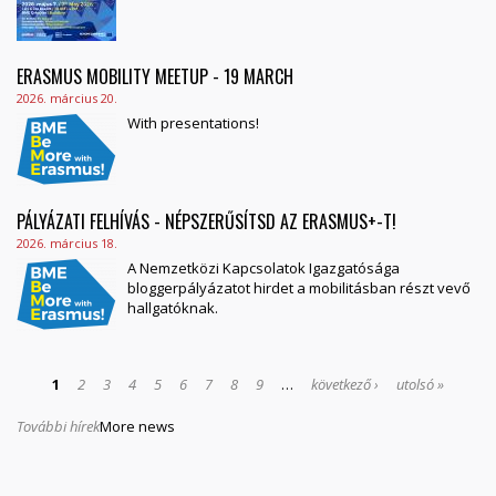
ERASMUS MOBILITY MEETUP - 19 MARCH
2026. március 20.
With presentations!
PÁLYÁZATI FELHÍVÁS - NÉPSZERŰSÍTSD AZ ERASMUS+-T!
2026. március 18.
A Nemzetközi Kapcsolatok Igazgatósága
bloggerpályázatot hirdet a mobilitásban részt vevő
hallgatóknak.
OLDALAK
1
2
3
4
5
6
7
8
9
…
következő ›
utolsó »
További hírek
More news