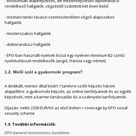
- elsősorban alapképzéses, de mesterképzéses diplomával is
rendelkező hallgatók, végzéstől számított két éven belül
- mostani tanév tavaszi szemeszterében végző alapszakos
hallgatók
- mesterszakos hallgatók
- doktorandusz hallgatók
- EPO-ban használt nyelvek közül egy nyelven minimum B2 szintű
nyelvtudással rendelkezők (angol, francia vagy német)
1.2. Miről szól a gyakornoki program?
A dedikált, mentor által kísért 1 tanévre szóló képzés három
alappillére: a gyakornoki képzés, az online tanfolyamok és az egyéb
képzések, mint a karrier-tanácsadás és a szaknyelvi tanfolyamok.
Díjazás: nettó 2200 EUR/hó az első évben + coverage by EPO social
security scheme
1.3.
További információk:
EPO General Instructions Guideline