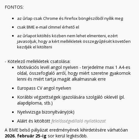
FONTOS:
az űrlap csak Chrome és Firefox böngészőből nyílik meg
csak BME e-mail címmel érhető el
az űrlapot kitöltés közben nem lehet elmenteni, ezért
javasoljuk, hogy a kért mellékletek összegyűjtését követően
kezdjék el kitölteni
- Kötelező mellékletek csatolása:
Motivációs levél angol nyelven - terjedelme max 1 A4-es
oldal, összefoglaló arról, hogy miért szeretne gyakornok
lenni és miért tartja magát alkalmasnak erre
​Europass CV angol nyelven
Korábbi végzettségek igazolására szolgáló oklevél (pl.
alapdiploma, stb.)
Nyelvvizsga bizonyítvány(ok)
Aláírt és kitöltött
felelősségvállaló nyilatkozat
A BME belső pályázat eredményének kihirdetésére várhatóan
2026. február 25-ig
sor kerül legkésőbb.