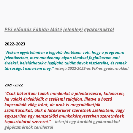
PES előadás Fábián Máté jelenlegi gyakornoktól
2022-2023
"Nekem egyértelműen a legjobb döntésem volt, hogy a programra
jelentkeztem, mert mindennap olyan témával foglalkozom ami
érdekel, beleláthatok a legújabb találmányok részleteibe, és remek
társaságot ismertem meg."
interjú 2022-2023-as VIK-es gyakornokkal
2021-2022
"Csak bátorítani tudok mindenkit a jelentkezésre, különösen,
ha valaki érdeklődik a szellemi tulajdon, illetve a hozzá
kapcsolódó világ iránt, de azok is megtalálhatják
számításaikat, akik a látókörüket szeretnék szélesíteni, vagy
egyszerűen egy nemzetközi munkakörnyezetben szeretnének
tapasztalatot szerezni.”
-
interjú egy korábbi gyakornok
kal
gépészmérnök területről