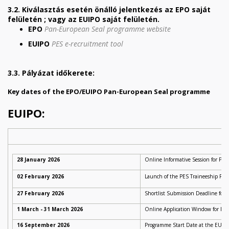
3.2. Kiválasztás esetén önálló jelentkezés az EPO saját
felületén
;
vagy az EUIPO saját felületén.
EPO
Pan-European Seal programme website
EUIPO
PES e-recruitment tool
3.3. Pályázat időkerete:
Key dates
of the
EPO/EUIPO Pan-European Seal programme
EUIPO:
Ti
28 January 2026
Online Informative Session for PES 
02 February 2026
Launch of the PES Traineeship Prog
27 February 2026
Shortlist Submission Deadline for
1 March - 31 March 2026
Online Application Window for EU
16 September 2026
Programme Start Date at the EUIP