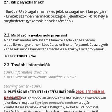
2.1. Kik pályázhatnak?
- Európai Unió tagállamainak és jelölt országainak állampolgárai
- Limitált számban harmadik országbeli jelentkezők (kb 10 hely a
meghirdetett gyakornoki helyek számából)
2.2.
Miről szól a gyakornoki program?
A dedikált, mentor által kísért 1 tanévre szóló képzés három
alappillére: a gyakornoki képzés, az online tanfolyamok és az egyéb
képzések, mint a karrier-tanácsadás és a szaknyelvi tanfolyamok.
Díjazás:
1200 EUR/hó
2.3. További információk
EUIPO Informative Brochure
EUIPO General Instructions Guideline 2025-26
Learning corner - EUIPO
3. PÁLYÁZÁS MENETE: JELENTKEZÉSI HATÁRIDŐ:
2026. FEBRUÁR 16.
(12:00 CET)
A pályázás két lépcsőből áll: elsőnként a BME belső pályázatán kell
jelentkezni, majd az
Egységes pontozási rendszer
alapján
kiválasztásra kerülnek azok a hallgatók, akiket a BME nominál.
Ezután következik a második szakasz, amely során a nominált