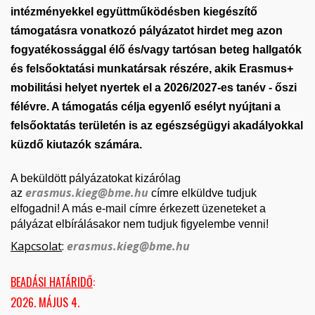
intézményekkel együttműködésben kiegészítő
támogatásra vonatkozó pályázatot hirdet meg azon
fogyatékossággal élő és/vagy tartósan beteg hallgatók
és felsőoktatási munkatársak részére, akik Erasmus+
mobilitási helyet nyertek el a 2026/2027-es tanév - őszi
félévre. A támogatás célja egyenlő esélyt nyújtani a
felsőoktatás területén is az egészségügyi akadályokkal
küzdő kiutazók számára.
A beküldött pályázatokat kizárólag
erasmus.kieg@bme.hu
az
címre elküldve tudjuk
elfogadni! A más e-mail címre érkezett üzeneteket a
pályázat elbírálásakor nem tudjuk figyelembe venni!
Kapcsolat
:
erasmus.kieg@bme.hu
BEADÁSI HATÁRIDŐ
:
2026. MÁJUS 4.