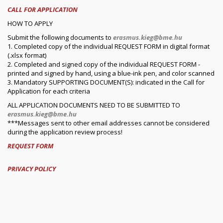
CALL FOR APPLICATION
HOW TO APPLY
Submit the following documents to
erasmus.kieg@bme.hu
1. Completed copy of the individual REQUEST FORM in digital format
(.xlsx format)
2. Completed and signed copy of the individual REQUEST FORM -
printed and signed by hand, using a blue-ink pen, and color scanned
3. Mandatory SUPPORTING DOCUMENT(S): indicated in the Call for
Application for each criteria
ALL APPLICATION DOCUMENTS NEED TO BE SUBMITTED TO
erasmus.kieg@bme.hu
***Messages sent to other email addresses cannot be considered
during the application review process!
REQUEST FORM
PRIVACY POLICY