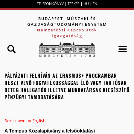
Jump to navigation
TELEFONKÖNYV
|
TÉRKÉP
|
HU
|
EN
BUDAPESTI MŰSZAKI ÉS
GAZDASÁGTUDOMÁNYI EGYETEM
Nemzetközi Kapcsolatok
Igazgatóság
PÁLYÁZATI FELHÍVÁS AZ ERASMUS+ PROGRAMBAN
RÉSZT VEVŐ FOGYATÉKOSSÁGGAL ÉLŐ VAGY TARTÓSAN
BETEG HALLGATÓK ILLETVE MUNKATÁRSAK KIEGÉSZÍTŐ
PÉNZÜGYI TÁMOGATÁSÁRA
Scroll down for English!
A Tempus Közalapítvány a felsőoktatási