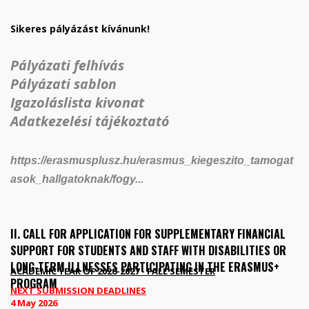
Sikeres pályázást kívánunk!
Pályázati felhívás
Pályázati sablon
Igazoláslista kivonat
Adatkezelési tájékoztató
https://erasmusplusz.hu/erasmus_kiegeszito_tamogat
asok_hallgatoknak/fogy...
II. CALL FOR APPLICATION FOR SUPPLEMENTARY FINANCIAL
SUPPORT FOR STUDENTS AND STAFF WITH DISABILITIES OR
LONG-TERM ILLNESSES PARTICIPATING IN THE ERASMUS+
ACADEMIC YEAR OF 2026-2027 - FALL SEMESTER
PROGRAM
NEXT SUBMISSION DEADLINES
4 May 2026