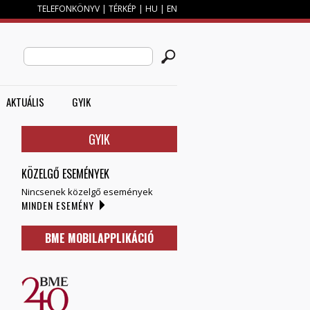
TELEFONKÖNYV
|
TÉRKÉP
|
HU
|
EN
M
KERESÉS ŰRLAP
Search this site
AKTUÁLIS
GYIK
GYIK
KÖZELGŐ ESEMÉNYEK
Nincsenek közelgő események
MINDEN ESEMÉNY
BME MOBILAPPLIKÁCIÓ