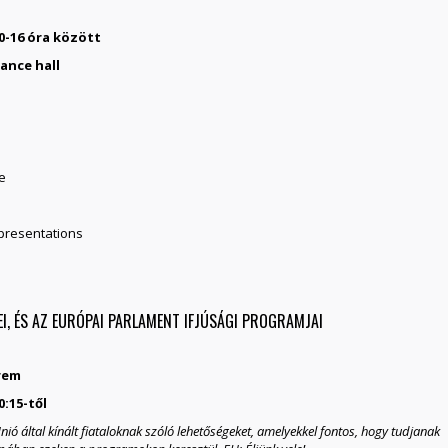
10-16 óra között
ance hall
e
 presentations
EI, ÉS AZ EURÓPAI PARLAMENT IFJÚSÁGI PROGRAMJAI
rem
0:15-től
ió által kínált fiataloknak szóló lehetőségeket, amelyekkel fontos, hogy tudjanak