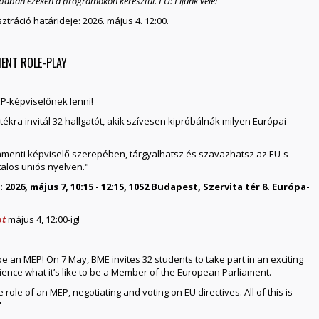
ópában ezeken a programokon keresztül. EU: Éljünk vele!
sztráció határideje: 2026. május 4. 12:00.
MENT ROLE-PLAY
EP-képviselőnek lenni!
kra invitál 32 hallgatót, akik szívesen kipróbálnák milyen Európai
lamenti képviselő szerepében, tárgyalhatsz és szavazhatsz az EU-s
talos uniós nyelven."
2026, május 7, 10:15 - 12:15, 1052 Budapest, Szervita tér 8. Európa-
ot
május 4, 12:00-ig!
 be an MEP! On 7 May, BME invites 32 students to take part in an exciting
ence what it’s like to be a Member of the European Parliament.
 role of an MEP, negotiating and voting on EU directives. All of this is
"