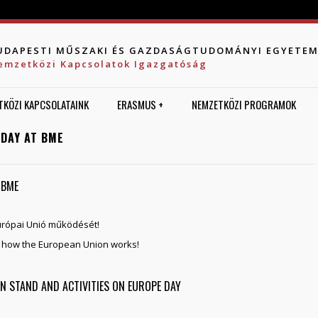
Jump to navigation
UDAPESTI MŰSZAKI ÉS GAZDASÁGTUDOMÁNYI EGYETE
emzetközi Kapcsolatok Igazgatóság
TKÖZI KAPCSOLATAINK
ERASMUS +
NEMZETKÖZI PROGRAMOK
 DAY AT BME
 BME
urópai Unió működését!
d how the European Union works!
ON STAND AND ACTIVITIES ON EUROPE DAY