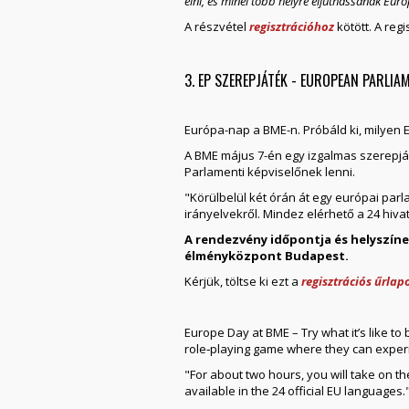
élni, és minél több helyre eljuthassanak Eur
A részvétel
regisztrációhoz
kötött. A regi
3. EP SZEREPJÁTÉK - EUROPEAN PARLIA
Európa-nap a BME-n. Próbáld ki, milyen 
A BME május 7-én egy izgalmas szerepjáté
Parlamenti képviselőnek lenni.
"Körülbelül két órán át egy európai par
irányelvekről. Mindez elérhető a 24 hiva
A rendezvény időpontja és helyszíne: 
élményközpont Budapest.
Kérjük, töltse ki ezt a
regisztrációs űrlap
Europe Day at BME – Try what it’s like to
role‑playing game where they can experi
"For about two hours, you will take on the
available in the 24 official EU languages.