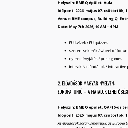
Helyszín: BME Q épület, Aula
Időpont: 2026. május 07. csütörtök, 
Venue: BME campus, Building Q, Entr
Date: May 7th 2026, 10 AM – 4 PM
EU-kvízek / EU quizzes
szerencsekerék / wheel of fortun
nyereményjáték / prize games
interaktív előadások / interactive
2. ELŐADÁSOK MAGYAR NYELVEN:
EURÓPAI UNIÓ – A FIATALOK LEHETŐSÉG
Helyszín: BME Q épület, QAF16-os te
Időpont: 2026. május 07. csütörtök, 1
Az előadások során ismertetjük az Európai Un