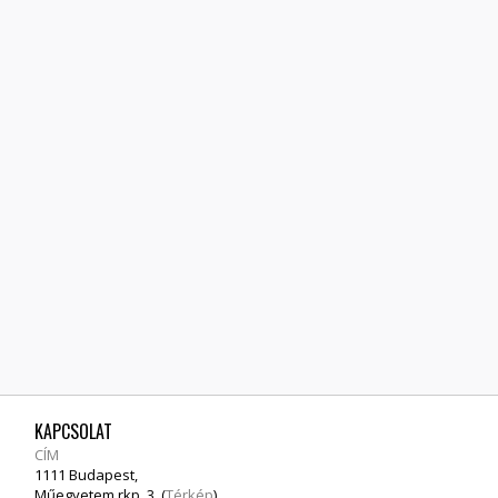
KAPCSOLAT
CÍM
1111 Budapest,
Műegyetem rkp. 3. (
Térkép
)