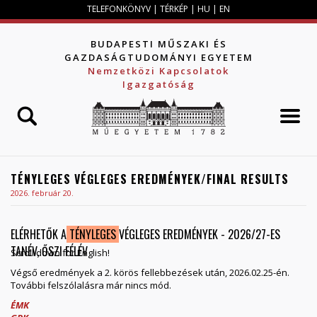
Jump to navigation
TELEFONKÖNYV
|
TÉRKÉP
|
HU
|
EN
BUDAPESTI MŰSZAKI ÉS
GAZDASÁGTUDOMÁNYI EGYETEM
Nemzetközi Kapcsolatok
Igazgatóság
TÉNYLEGES VÉGLEGES EREDMÉNYEK/FINAL RESULTS
2026. február 20.
ELÉRHETŐK A
TÉNYLEGES
VÉGLEGES EREDMÉNYEK - 2026/27-ES
TANÉV, ŐSZI FÉLÉV
Scroll down for English!
Végső eredmények a 2. körös fellebbezések után, 2026.02.25-én.
További felszólalásra már nincs mód.
ÉMK