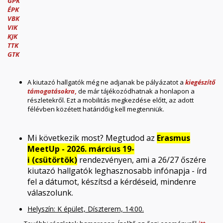
GPK
ÉPK
VBK
VIK
KJK
TTK
GTK
A kiutazó hallgatók még ne adjanak be pályázatot a
kiegészítő
támogatásokra
,
de már tájékozódhatnak a honlapon a
részletekről. Ezt a mobilitás megkezdése előtt, az adott
félévben közétett határidőig kell megtenniük.
Mi következik most? Megtudod az
Erasmus
MeetUp - 2026. március 19-
i (csütörtök)
rendezvényen, ami a 26/27 őszére
kiutazó hallgatók leghasznosabb infónapja - írd
fel a dátumot, készítsd a kérdéseid, mindenre
válaszolunk.
Helyszín: K épület, Díszterem, 14:00.