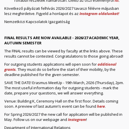
További részletek hamarosan. Ízelítő az őszi eseményről
itt
.
Következő pályázati felhívás 2026/2027 tavaszi félévre májusban
lesz meghirdetve. Figyeld a honlapot és az
Instagram oldalunkat!
Nemzetközi Kapcsolatok Igazgatóság
FINAL RESULTS ARE NOW AVAILABLE - 2026/27 ACADEMIC YEAR,
AUTUMN SEMESTER
The FINAL results can be viewed by faculty at the links above. These
results cannot be contested. Congratulations to those going abroad!
For outgoing students applications will open soon for
additional
grants.
They must do so before the start of their mobility, by the
deadline published for the given semester.
SAVE THE DATE! Erasmus MeetUp - 19th March, 2026 (Thursday), 2pm.
The most useful information day for outgoing students - mark the
date, prepare your questions, we will answer everything.
Venue: Building K, Ceremony Hall on the first floor. Details coming
soon. A preview of last autumn’s event can be found
here
.
For Spring 2026/2027 the new call for application will be published in
May. Follow us on our webpage and
Instagram
!
Department of International Relations