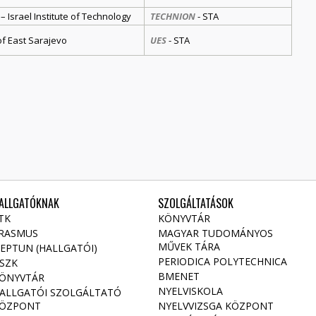
 Israel Institute of Technology
TECHNION
- STA
of East Sarajevo
UES
- STA
ALLGATÓKNAK
SZOLGÁLTATÁSOK
TK
KÖNYVTÁR
RASMUS
MAGYAR TUDOMÁNYOS
MŰVEK TÁRA
EPTUN (HALLGATÓI)
PERIODICA POLYTECHNICA
SZK
BMENET
ÖNYVTÁR
NYELVISKOLA
ALLGATÓI SZOLGÁLTATÓ
ÖZPONT
NYELVVIZSGA KÖZPONT