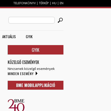
TELEFONKÖNYV
|
TÉRKÉP
|
HU
|
EN
M
KERESÉS ŰRLAP
Search this site
AKTUÁLIS
GYIK
GYIK
KÖZELGŐ ESEMÉNYEK
Nincsenek közelgő események
MINDEN ESEMÉNY
BME MOBILAPPLIKÁCIÓ