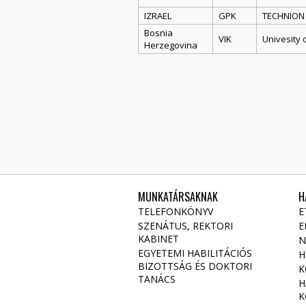
IZRAEL
GPK
TECHNION –
Bosnia
VIK
Univesity 
Herzegovina
MUNKATÁRSAKNAK
H
TELEFONKÖNYV
E
SZENÁTUS, REKTORI
E
KABINET
N
EGYETEMI HABILITÁCIÓS
H
BIZOTTSÁG ÉS DOKTORI
K
TANÁCS
H
K