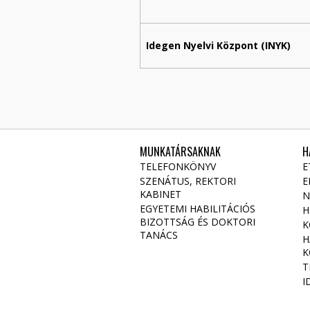
Idegen Nyelvi Központ (INYK)
MUNKATÁRSAKNAK
H
TELEFONKÖNYV
E
SZENÁTUS, REKTORI
E
KABINET
N
EGYETEMI HABILITÁCIÓS
H
BIZOTTSÁG ÉS DOKTORI
K
TANÁCS
H
K
T
I