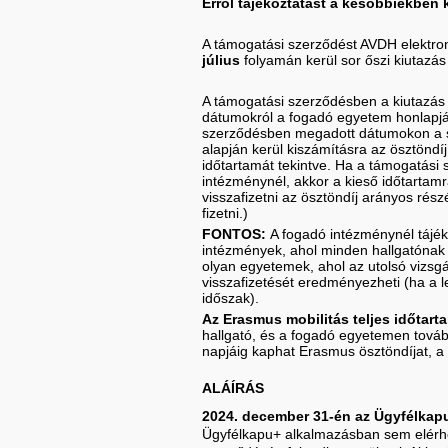
Erről tájékoztatást a későbbiekben 
A támogatási szerződést AVDH elektroni
július
folyamán kerül sor őszi kiutazá
A támogatási szerződésben a kiutazás
dátumokról a fogadó egyetem honlapjá
szerződésben megadott dátumokon a sze
alapján kerül kiszámításra az ösztöndíj
időtartamát tekintve. Ha a támogatási 
intézménynél, akkor a kieső időtartamra 
visszafizetni az ösztöndíj arányos rész
fizetni.)
FONTOS:
A fogadó intézménynél tájé
intézmények, ahol minden hallgatónak 
olyan egyetemek, ahol az utolsó vizsgá
visszafizetését eredményezheti (ha a 
időszak).
Az Erasmus mobilitás teljes időtartam
hallgató, és a fogadó egyetemen tovább
napjáig kaphat Erasmus ösztöndíjat, a
ALÁÍRÁS
2024. december 31-én az Ügyfélkapu
Ügyfélkapu+ alkalmazásban sem elérhet