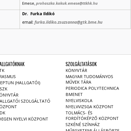
Emese,
prohaszka.kakuk.emese@ttkhk.hu
Dr. Furka Ildikó
email:
furka.ildiko.zsuzsanna@gtk.bme.hu
ALLGATÓKNAK
SZOLGÁLTATÁSOK
TK
KÖNYVTÁR
RASMUS
MAGYAR TUDOMÁNYOS
MŰVEK TÁRA
EPTUN (HALLGATÓI)
PERIODICA POLYTECHNICA
SZK
BMENET
ÖNYVTÁR
NYELVISKOLA
ALLGATÓI SZOLGÁLTATÓ
ÖZPONT
NYELVVIZSGA KÖZPONT
DK
TOLMÁCS- ÉS
FORDÍTÓKÉPZŐ KÖZPONT
DEGEN NYELVI KÖZPONT
SZKÉNÉ SZÍNHÁZ
MŰEGYETEMI ÁLLÁSBÖRZE