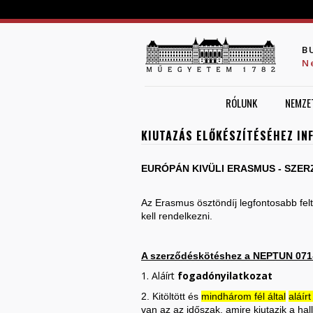
B
N
RÓLUNK
NEMZE
KIUTAZÁS ELŐKÉSZÍTÉSÉHEZ IN
EURÓPÁN KIVÜLI ERASMUS - SZE
Az Erasmus ösztöndíj legfontosabb felt
kell rendelkezni.
A szerződéskötéshez a NEPTUN 071-
1. Aláírt
fogadónyilatkozat
2. Kitöltött és
mindhárom fél által
aláír
van az az időszak, amire kiutazik a hall