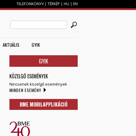
TELEFONKÖNYV
|
TÉRKÉP
|
HU
|
EN
M
KERESÉS ŰRLAP
Search this site
AKTUÁLIS
GYIK
GYIK
KÖZELGŐ ESEMÉNYEK
Nincsenek közelgő események
MINDEN ESEMÉNY
BME MOBILAPPLIKÁCIÓ