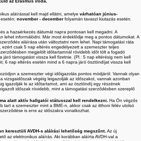
küld az Erasmus iroda.
kus aláírással kell majd ellátni, amelye
várhatóan június-
s esetén;
november - december
folyamán tavaszi kiutazás esetén.
 és a hazaérkezés dátumát napra pontosan kell megadni. A
n lehet informálódni. Már most érdeklődje meg a pontos dátumokat. A
rződés aláírása után változtatni nem lehet. Napi támogatási ráta
, ezért csak 5 nap eltérés engedélyezett a szemeszter teljes
szerződésben megjelölt időtartamnál rövidebb időt tölt a fogadó
járó támogatást vissza kell fizetnie. (Pl.: 5 nap eltérésig nem kell
ét; 6 nap eltérés esetén mind a 6 napra járó ösztöndíjat vissza kell
kozódjon a szemeszter végi időigazolás pontos módjáról. Vannak olyan
a vizsgaidőszak végéig leigazolják az időszakot, vannak azonban
ig igazolják le az időtartamot, ami az ösztöndíj egy részének
leigazolt időszak rövidebb, mint a támogatási szerződésben szereplő
a alatt aktív hallgatói státusszal kell rendelkezni.
Ha Ön végzős
 tart a szemeszter mint a BME-n, akkor csak az itthoni félév utolsó
 szerződése is erre az időszakra vonatkozhat.
n keresztüli AVDH-s aláírási lehetőség megszűnt.
Az új
ő az elektronikus aláírás. Aki korábban aláírta AVDH-val a