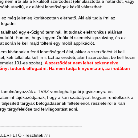
még nem írta alá a kiküldött szerződést (elmulasztotta a határidőt, vagy
őbb utazik), az alábbi lehetőségek közül választhat:
ez még jelenleg korlátozottan elérhető. Aki alá tudja írni az
 fogadni.
található egy e-Szignó terminál. Itt tudnak elektronikus aláírást
mutatót. Fontos, hogy legyen Önöknél személyi igazolvány, és az
 során le kell majd tölteni egy mobil applikációt.
 kívánnak a fenti lehetőséggel élni, akkor a szerződést ki kell
 kék tollal alá kell írni. Ezt az eredeti, aláírt szerződést be kell hozni
 emelet 101-es szoba).
A szerződést nem lehet szkennelve
ányt tudunk elfogadni. Ha nem tudja kinyomtatni, az irodában
y tanulmányozzák a TVSZ vendéghallgatói jogviszonyra és
alamint tájékozódjanak, hogy a kari szabályzat hogyan rendelkezik a
n teljesített tárgyak befogadásának feltételeiről, részleteiről a Kari
árgy tárgyfelelőse tud felvilágosítást adni.
-------------------------------------------------------------------
LÉRHETŐ - részletek
ITT