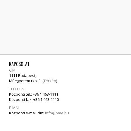
KAPCSOLAT
CÍM
1111 Budapest,
Műegyetem rkp. 3. (
Térkép
)
TELEFON
Központi tel.: +36 1 463-1111
Központi fax: +36 1 463-1110
E-MAIL
Központi e-mail cím:
info@bme.hu