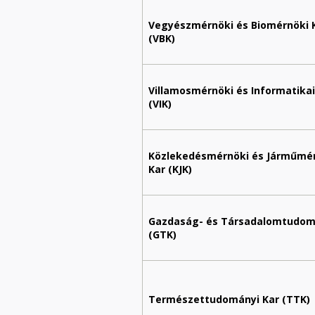
Vegyészmérnöki és Biomérnöki 
(VBK)
Villamosmérnöki és Informatikai
(VIK)
Közlekedésmérnöki és Járműmé
Kar (KJK)
Gazdaság- és Társadalomtudom
(GTK)
Természettudományi Kar (TTK)