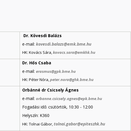
Dr. Kövesdi Balázs
e-mail:
kovesdi.balazs@emk.bme.hu
HK: Kovács Sára,
kovacs.sara@emkhk.hu
Dr. Hős Csaba
e-mail:
erasmus@gpk.bme.hu
HK: Péter Nóra,
peter.nora@ghk.bme.hu
Orbánné dr Csicsely Ágnes
e-mail:
orbanne.csicsely.agnes@epk.bme.hu
Fogadási idő: csütörtök, 10:30 - 12:00
Helyszín: K360
tolnai.gabor@epiteszhk.hu
HK: Tolnai Gábor,