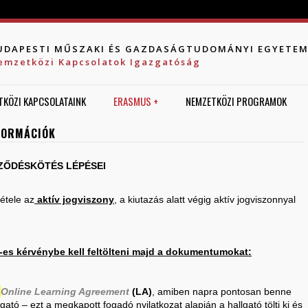
Jump to navigation
UDAPESTI MŰSZAKI ÉS GAZDASÁGTUDOMÁNYI EGYETE
emzetközi Kapcsolatok Igazgatóság
TKÖZI KAPCSOLATAINK
ERASMUS +
NEMZETKÖZI PROGRAMOK
FORMÁCIÓK
RZŐDÉSKÖTÉS LÉPÉSEI
étele az
aktív jogviszony
, a kiutazás alatt végig aktív jogviszonnyal
es kérvénybe kell feltölteni majd a dokumentumokat:
t
Online
Learning Agreement
(LA)
, amiben napra pontosan benne
gató – ezt a megkapott fogadó nyilatkozat alapján a hallgató tölti ki és