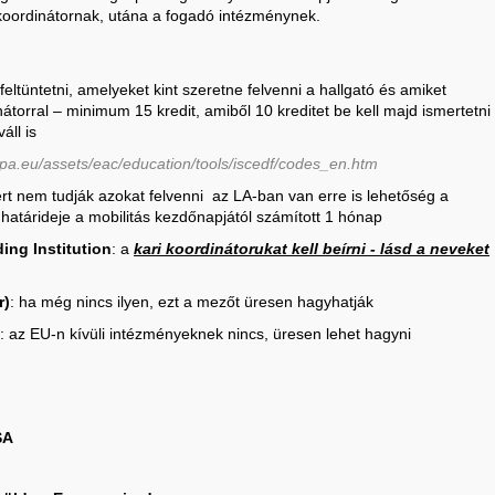
s koordinátornak, utána a fogadó intézménynek.
feltüntetni, amelyeket kint szeretne felvenni a hallgató és amiket
átorral – minimum 15 kredit, amiből 10 kreditet be kell majd ismertetni
áll is
opa.eu/assets/eac/education/tools/iscedf/codes_en.htm
rt nem tudják azokat felvenni az LA-ban van erre is lehetőség a
atárideje a mobilitás kezdőnapjától számított 1 hónap
ing Institution
: a
kari koordinátorukat kell beírni - lásd a neveket
r)
: ha még nincs ilyen, ezt a mezőt üresen hagyhatják
az EU-n kívüli intézményeknek nincs, üresen lehet hagyni
SA