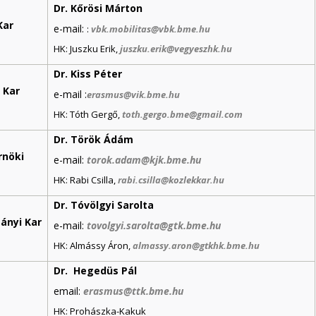
Dr. Kőrösi Márton
Kar
e-mail:
:
vbk.mobilitas@vbk.bme.hu
HK: Juszku Erik,
juszku.erik@vegyeszhk.hu
Dr. Kiss Péter
 Kar
e-mail :
erasmus@vik.bme.hu
HK: Tóth Gergő,
toth.gergo.bme@gmail.com
Dr. Török Ádám
rnöki
e-mail:
torok.adam@kjk.bme.hu
HK: Rabi Csilla,
rabi.csilla@kozlekkar.hu
Dr. Tóvölgyi Sarolta
ányi Kar
e-mail:
tovolgyi.sarolta@gtk.bme.hu
HK: Almássy Áron,
almassy.aron@gtkhk.bme.hu
Dr. Hegedüs Pál
email:
erasmus@ttk.bme.hu
HK: Prohászka-Kakuk