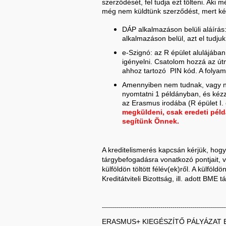
szerződését, fel tudja ezt tölteni. Aki 
még nem küldtünk szerződést, mert kés
DÁP alkalmazáson belüli aláírás: 
alkalmazáson belül, azt el tudjuk
e-Szignó: az R épület alulájában 
igényelni. Csatolom hozzá az út
ahhoz tartozó PIN kód. A folyamat
Amennyiben nem tudnak, vagy nem
nyomtatni 1 példányban, és kézzel,
az Erasmus irodába (R épület I.
megküldeni, csak eredeti péld
segítünk Önnek.
A kreditelismerés kapcsán kérjük, hog
tárgybefogadásra vonatkozó pontjait, v
külföldön töltött félév(ek)ről. A külföldö
Kreditátviteli Bizottság, ill. adott BME t
-------------------------------------------------------------
ERASMUS+ KIEGÉSZÍTŐ PÁLYÁZAT E