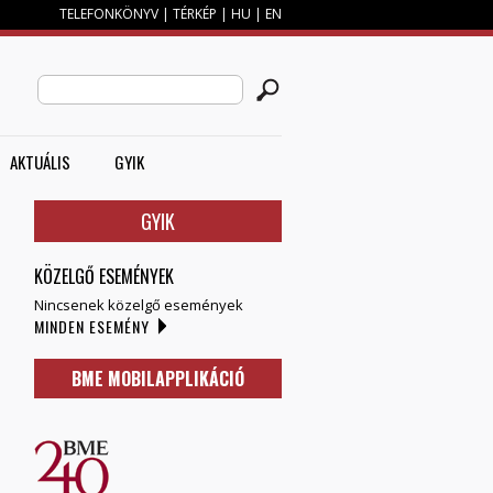
TELEFONKÖNYV
|
TÉRKÉP
|
HU
|
EN
M
KERESÉS ŰRLAP
Search this site
AKTUÁLIS
GYIK
GYIK
KÖZELGŐ ESEMÉNYEK
Nincsenek közelgő események
MINDEN ESEMÉNY
BME MOBILAPPLIKÁCIÓ