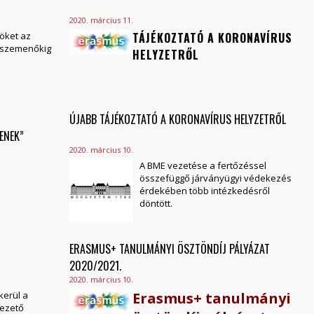
2020. március 11.
öket az
TÁJÉKOZTATÓ A KORONAVÍRUS
sszemenőkig
HELYZETRŐL
ÚJABB TÁJÉKOZTATÓ A KORONAVÍRUS HELYZETRŐL
ENEK”
2020. március 10.
A BME vezetése a fertőzéssel
összefüggő járványügyi védekezés
érdekében több intézkedésről
döntött.
ERASMUS+ TANULMÁNYI ÖSZTÖNDÍJ PÁLYÁZAT
2020/2021.
2020. március 10.
kerül a
Erasmus+ tanulmányi
vezető