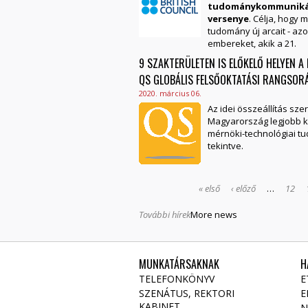
tudománykommuniká
versenye
. Célja, hogy m
tudomány új arcait - az
embereket, akik a 21.
9 SZAKTERÜLETEN IS ELŐKELŐ HELYEN A
QS GLOBÁLIS FELSŐOKTATÁSI RANGSOR
2020. március 06.
Az idei összeállítás sze
Magyarország legjobb 
mérnöki-technológiai 
tekintve.
« első
‹ előző
…
12
További hírek
More news
MUNKATÁRSAKNAK
H
TELEFONKÖNYV
E
SZENÁTUS, REKTORI
E
KABINET
N