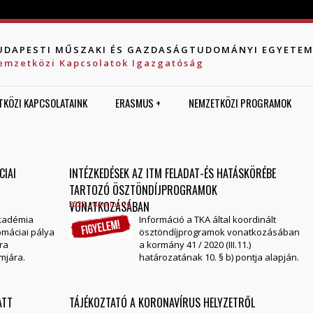
Jump to navigation
UDAPESTI MŰSZAKI ÉS GAZDASÁGTUDOMÁNYI EGYETE
emzetközi Kapcsolatok Igazgatóság
TKÖZI KAPCSOLATAINK
ERASMUS +
NEMZETKÖZI PROGRAMOK
CIAI
INTÉZKEDÉSEK AZ ITM FELADAT-ÉS HATÁSKÖRÉBE
TARTOZÓ ÖSZTÖNDÍJPROGRAMOK
VONATKOZÁSÁBAN
2020. március 16.
Akadémia
Információ a TKA által koordinált
omáciai pálya
ösztöndíjprogramok vonatkozásában
ra
a kormány 41 / 2020 (III.11.)
mjára.
határozatának 10. § b) pontja alapján.
ATT
TÁJÉKOZTATÓ A KORONAVÍRUS HELYZETRŐL