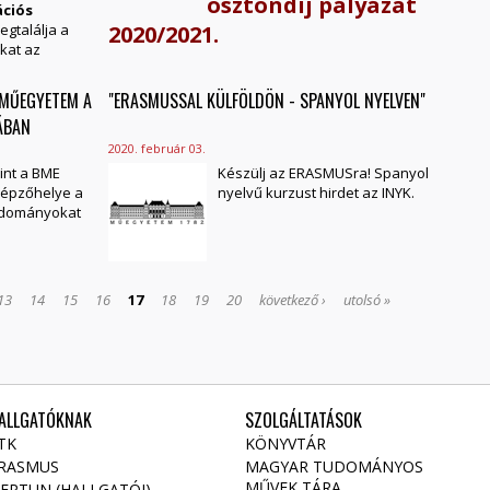
ösztöndíj pályázat
ciós
egtalálja a
2020/2021.
okat az
 MŰEGYETEM A
"ERASMUSSAL KÜLFÖLDÖN - SPANYOL NYELVEN"
ÁBAN
2020. február 03.
rint a BME
Készülj az ERASMUSra! Spanyol
képzőhelye a
nyelvű kurzust hirdet az INYK.
tudományokat
13
14
15
16
17
18
19
20
következő ›
utolsó »
ALLGATÓKNAK
SZOLGÁLTATÁSOK
TK
KÖNYVTÁR
RASMUS
MAGYAR TUDOMÁNYOS
MŰVEK TÁRA
EPTUN (HALLGATÓI)