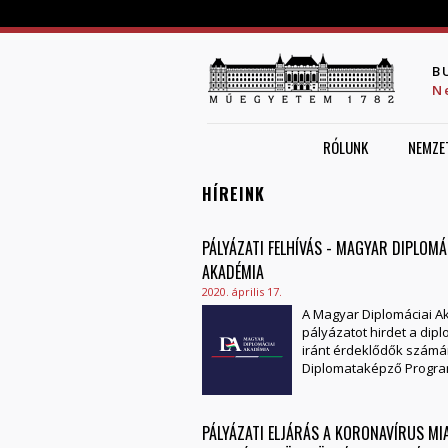
B
N
RÓLUNK
NEMZE
HÍREINK
PÁLYÁZATI FELHÍVÁS - MAGYAR DIPLOMÁ
OLDALAK
AKADÉMIA
2020. április 17.
A Magyar Diplomáciai 
pályázatot hirdet a dipl
iránt érdeklődők számá
Diplomataképző Progra
PÁLYÁZATI ELJÁRÁS A KORONAVÍRUS MI